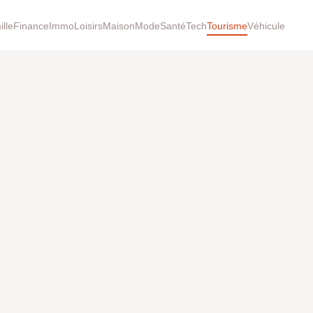
lle
Finance
Immo
Loisirs
Maison
Mode
Santé
Tech
Tourisme
Véhicule