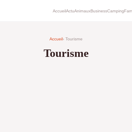
Accueil
Actu
Animaux
Business
Camping
Fami
Accueil
› Tourisme
Tourisme