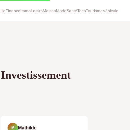
lle
Finance
Immo
Loisirs
Maison
Mode
Santé
Tech
Tourisme
Véhicule
Investissement
Mathilde
M