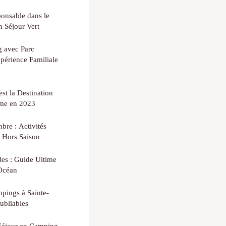
onsable dans le
 Séjour Vert
g avec Parc
périence Familiale
st la Destination
sme en 2023
bre : Activités
s Hors Saison
des : Guide Ultime
'Océan
pings à Sainte-
ubliables
 Séjour en Camping