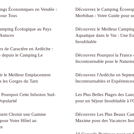
ings Économiques en Vendée :
Découvrez le Camping Écoresp
pour Tous
Morbihan : Votre Guide pour un
 Camping Écologique au Pays
Découvrez le Meilleur Campin
 Astuces
Aquatique dans le Var : Une Ex
Inoubliable
es de Caractère en Ardèche :
e depuis le Camping Le
Découvrez Pourquoi la France e
Incontournable pour le Naturi
ir le Meilleur Emplacement
Découvrez l'Ardèche en Septem
s les Gorges du Tarn
Incontournables et Expérience
 Pourquoi Cette Infusion Sud-
Les Plus Belles Plages des Lan
opularité
pour un Séjour Inoubliable à l
ment Choisir une Gamme
Découvrez Les Plus Beaux Cam
pour Votre Hôtel au
Maxime pour des Vacances Ino
on
10 Conseils Pratiques pour un